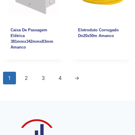
Caixa De Passagem
Eletroduto Corrugado
Elétrica
Dn20x50m Amanco
381mmx342mmx83mm
Amanco
1
2
3
4
→