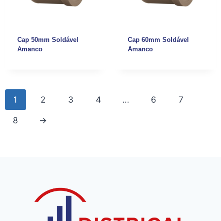
Cap 50mm Soldável
Cap 60mm Soldável
Amanco
Amanco
1
2
3
4
…
6
7
8
→