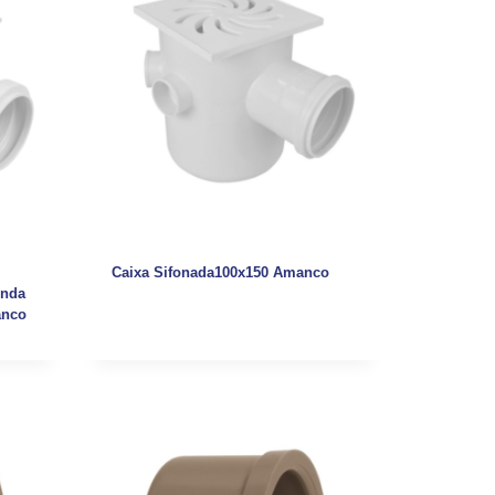
Caixa Sifonada100x150 Amanco
onda
anco