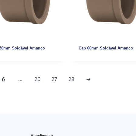
50mm Soldável Amanco
Cap 60mm Soldável Amanco
6
…
26
27
28
→
Atendimento