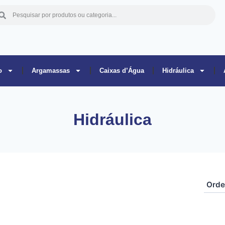
o
Argamassas
Caixas d’Água
Hidráulica
Hidráulica