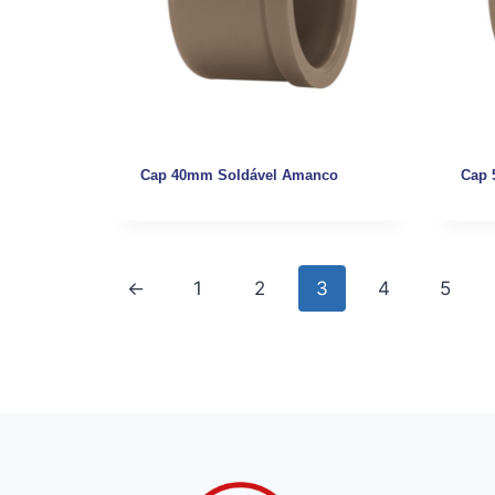
Cap 40mm Soldável Amanco
Cap 
←
1
2
3
4
5