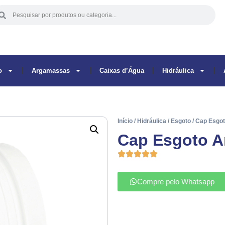
o
Argamassas
Caixas d’Água
Hidráulica
Início
/
Hidráulica
/
Esgoto
/ Cap Esg
Cap Esgoto 
Compre pelo Whatsapp