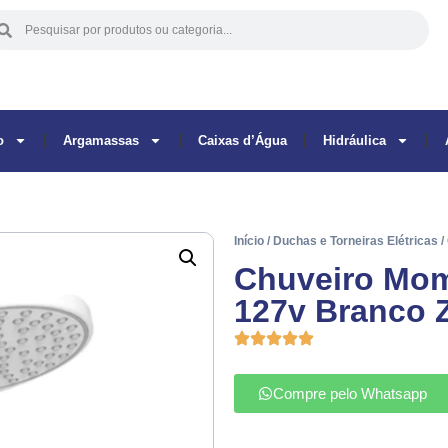
o
Argamassas
Caixas d’Água
Hidráulica
Início
/
Duchas e Torneiras Elétricas
/
Chuveiro Mom
127v Branco 
Compre pelo Whatsapp