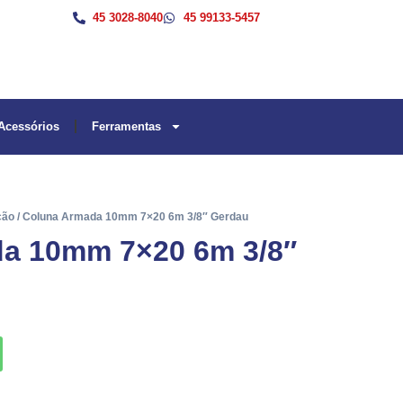
45 3028-8040
45 99133-5457
Acessórios
Ferramentas
ção
/ Coluna Armada 10mm 7×20 6m 3/8″ Gerdau
a 10mm 7×20 6m 3/8″