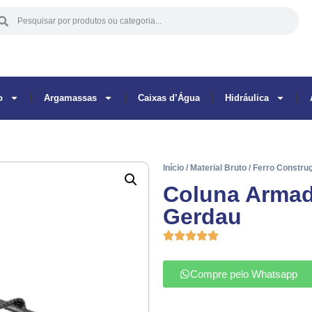
o
Argamassas
Caixas d’Água
Hidráulica
Início
/
Material Bruto
/
Ferro Constru
Coluna Armad
Gerdau
Compre pelo Whatsapp