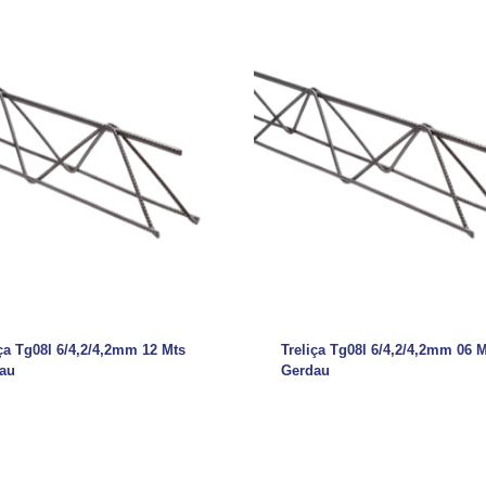
iça Tg08l 6/4,2/4,2mm 12 Mts
Treliça Tg08l 6/4,2/4,2mm 06 M
au
Gerdau