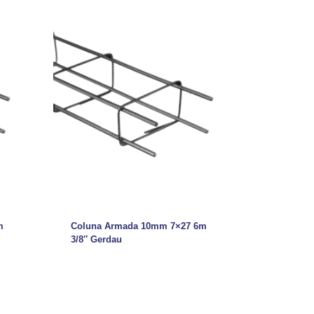
m
Coluna Armada 10mm 7×27 6m
3/8″ Gerdau