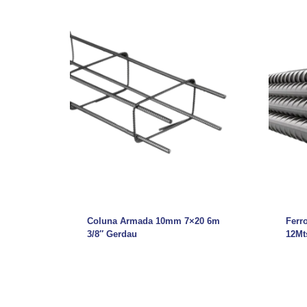
Coluna Armada 10mm 7×20 6m
Ferr
3/8″ Gerdau
12Mt