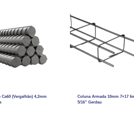
o Ca60 (Vergalhão) 4,2mm
Coluna Armada 10mm 7×17 6
s
5/16” Gerdau