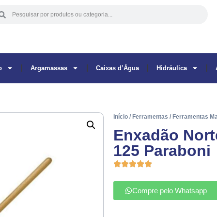
o
Argamassas
Caixas d’Água
Hidráulica
Início
/
Ferramentas
/
Ferramentas M
Enxadão Nort
125 Paraboni
Compre pelo Whatsapp