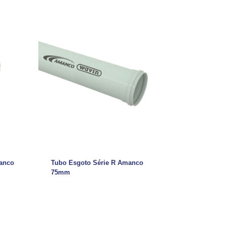
manco
Tubo Esgoto Série R Amanco
75mm