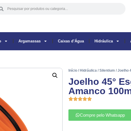
o
Argamassas
Caixas d’Água
Hidráulica
Início
/
Hidráulica
/
Silentium
/ Joelho
Joelho 45° Es
Amanco 100
Compre pelo Whatsapp