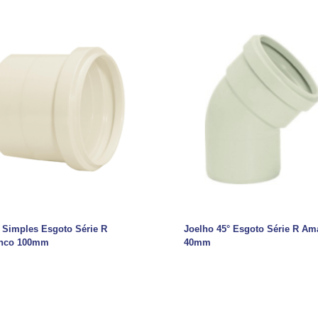
 Simples Esgoto Série R
Joelho 45° Esgoto Série R A
nco 100mm
40mm