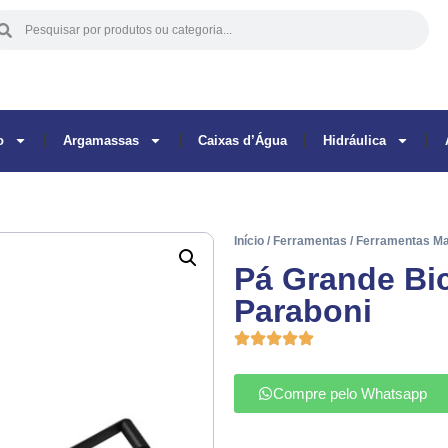
o
Argamassas
Caixas d’Água
Hidráulica
Início
/
Ferramentas
/
Ferramentas M
Pá Grande Bi
Paraboni
Compre pelo Whatsapp