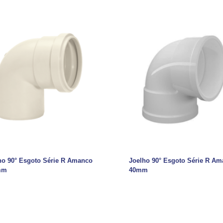
ho 90° Esgoto Série R Amanco
Joelho 90° Esgoto Série R A
mm
40mm