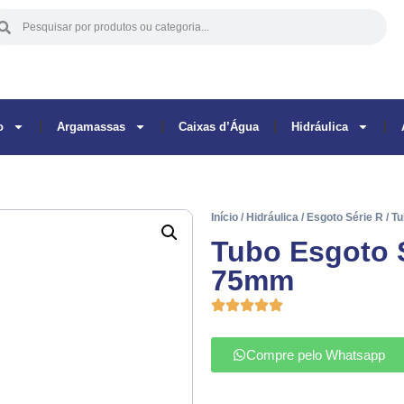
o
Argamassas
Caixas d’Água
Hidráulica
Início
/
Hidráulica
/
Esgoto Série R
/ T
Tubo Esgoto 
75mm
Compre pelo Whatsapp