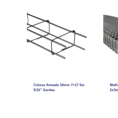
Coluna Armada 10mm 7×17 6m
Malh
5/16” Gerdau
2x3m