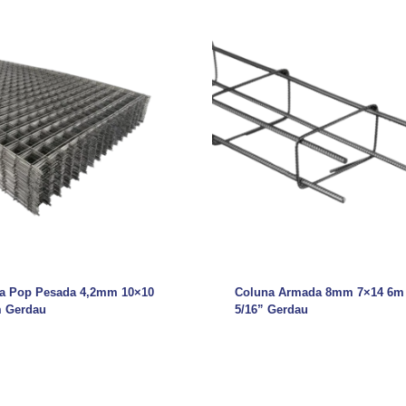
a Pop Pesada 4,2mm 10×10
Coluna Armada 8mm 7×14 6m
 Gerdau
5/16” Gerdau