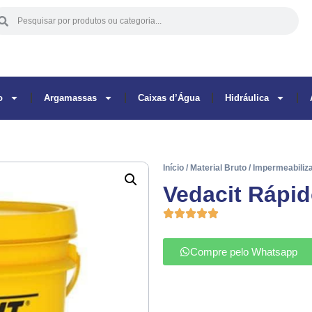
o
Argamassas
Caixas d’Água
Hidráulica
Início
/
Material Bruto
/
Impermeabiliz
Vedacit Rápid
Compre pelo Whatsapp