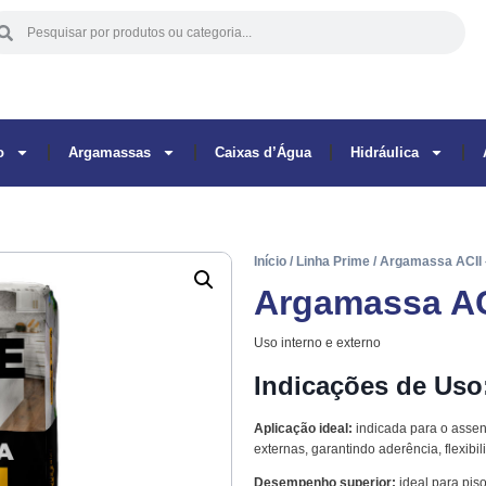
o
Argamassas
Caixas d’Água
Hidráulica
Início
/
Linha Prime
/ Argamassa ACII 
Argamassa AC
Uso interno e externo
Indicações de Uso
Aplicação ideal:
indicada para o assen
externas, garantindo aderência, flexibil
Desempenho superior:
ideal para pis