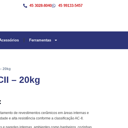
45 3028-8040
45 99133-5457
Acessórios
Ferramentas
– 20kg
II – 20kg
:
tamento de revestimentos cerâmicos em áreas internas e
idade e alta resistência conforme a classificação AC-II.
os e paredes internas, ambientes como banheiros, cozinhas,