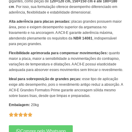
gigantes, como peças de
120×120 cm, 150×150 cm e até 180×180
cm
. Por isso, sua formulação oferece desempenho diferenciado em
aderência, flexibilidade e estabilidade dimensional.
Alta aderência para placas pesadas:
placas grandes possuem maior
área, peso e exigem desempenho superior da argamassa no
travamento e na ancoragem. A ACII-E garante aderência máxima,
atendendo plenamente os requisitos da
NBR 14081
, indispensável
para peças grandes.
Flexibilidade aprimorada para compensar movimentações:
quanto
maior a placa, maior a sensibilidade a movimentações do contrapiso,
variações de temperatura e dilatações. A ACII-E possui elasticidade
adequada para absorver esses movimentos sem trincar o revestimento.
Ideal para sobreposição de grandes peças:
esse tipo de aplicação
exige alto desempenho, pois o revestimento antigo reduz a absorção. A
ACII-E Grandes Formatos Prime garante ancoragem sólida mesmo
sobre bases lisas, desde que limpas e preparadas.
Embalagem:
20kg
Compre pelo Whatsapp