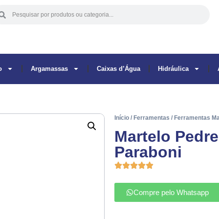
o
Argamassas
Caixas d’Água
Hidráulica
Início
/
Ferramentas
/
Ferramentas M
Martelo Pedre
Paraboni
Compre pelo Whatsapp